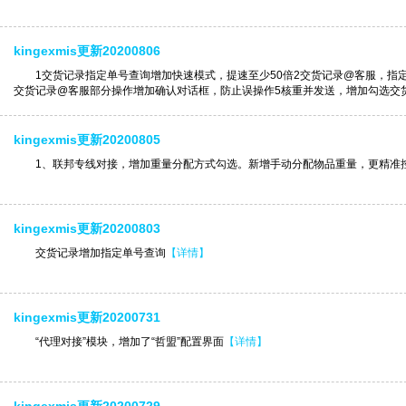
kingexmis更新20200806
1交货记录指定单号查询增加快速模式，提速至少50倍2交货记录@客服，指
交货记录@客服部分操作增加确认对话框，防止误操作5核重并发送，增加勾选交
kingexmis更新20200805
1、联邦专线对接，增加重量分配方式勾选。新增手动分配物品重量，更精准
kingexmis更新20200803
交货记录增加指定单号查询
【详情】
kingexmis更新20200731
“代理对接”模块，增加了“哲盟”配置界面
【详情】