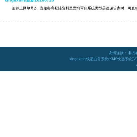
kingexmis更新20200729
追踪上网单号2，当服务商登陆资料里面填写的系统类型是速递管家时，可直
友情连接：
非凡
kingexmis快递业务系统(KMS快递系统)V1.0