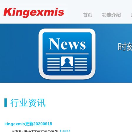
首页
功能介绍
行业资讯
kingexmis更新20200915
发布FedExV2下单打单公测版
【详情】