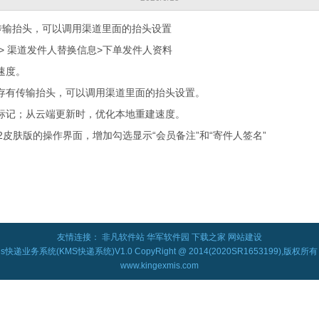
有传输抬头，可以调用渠道里面的抬头设置
> 渠道发件人替换信息>下单发件人资料
速度。
保存有传输抬头，可以调用渠道里面的抬头设置。
板标记；从云端更新时，优化本地重建速度。
V2皮肤版的操作界面，增加勾选显示“会员备注”和“寄件人签名”
友情连接：
非凡软件站
华军软件园
下载之家
网站建设
mis快递业务系统(KMS快递系统)V1.0 CopyRight @ 2014(2020SR1653199),版权
www.kingexmis.com